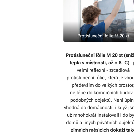
Protisluneční fólie M 20 xt
Protisluneční fólie M 20 xt (sní
tepla v místnosti, až o 8 °C)
velmi reflexní - zrcadlová
protisluneční fólie, která je vho
především do velkých prostor
nejlépe do komerčních budov
podobných objektů. Není úpl
vhodná do domácností, i když jsm
už mnohokrát instalovali i do by
domů a jiných privátních objekt
zimních měsících
dokáží tak