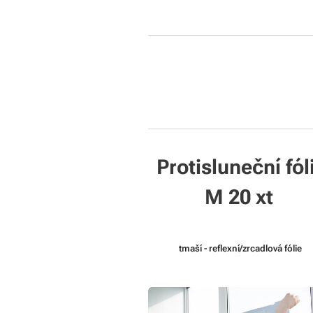
Protisluneční fól
M 20 xt
tmaší - reflexní/zrcadlová fólie