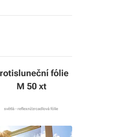
rotisluneční fólie
M 50 xt
světlá - reflexní/zrcadlová fólie