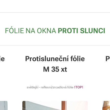
FÓLIE NA OKNA
PROTI SLUNCI
ie
Protisluneční fólie
P
M 35 xt
!T
OP!
světlejší - reflexní/zrcadlová fólie