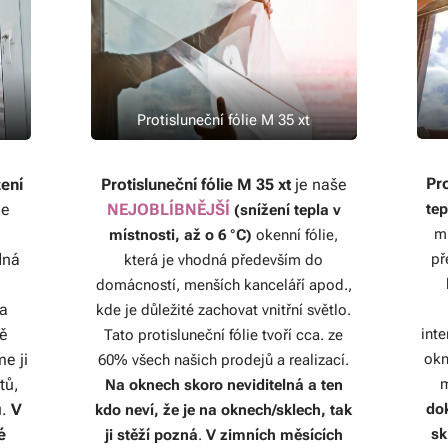
Protisluneční fólie M 35 xt
Pro
Protisluneční fólie M 35 xt
je naše
žení
tep
NEJOBLÍBNĚJŠÍ
je
(snížení tepla v
mí
místnosti, až o 6 °C)
okenní fólie,
př
dná
která je vhodná především do
,
domácností, menších kanceláří apod.,
 a
kde je důležité zachovat vnitřní světlo.
int
ně
Tato protisluneční fólie tvoří cca. ze
okn
e ji
60% všech našich prodejů a realizací.
m
tů,
Na oknech skoro neviditelná a ten
dok
ů.
V
kdo neví, že je na oknech/sklech, tak
sk
é
ji stěží pozná
.
V zimních měsících