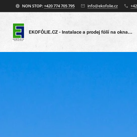
NON STOP:
+420 774 705 795
info@ekofolie.cz
+42
EKOFÓLIE.CZ - Instalace a prodej fólií na okna...