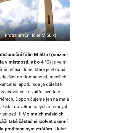
Protisluneční fólie M 50 xt
tisluneční fólie M 50 xt
(snížení
la v místnosti, až o 4 °C)
je velmi
rně reflexní fólie, která je vhodná
edevším do domácností, menších
kanceláří apod., kde je důležité
zachovat velké vnitřní světlo v
eriérech. Doporučujeme jen na malá
a/skla, do velmi malých a temných
ístností !!!
V zimních měsících
áží také částečně izolvat okenní
la proti tepelným ztrátám
, i když